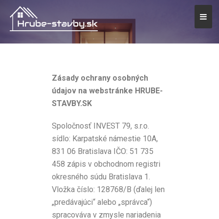
Zásady ochrany osobných
údajov na webstránke HRUBE-
STAVBY.SK
Spoločnosť INVEST 79, s.r.o.
sídlo: Karpatské námestie 10A,
831 06 Bratislava IČO: 51 735
458 zápis v obchodnom registri
okresného súdu Bratislava 1.
Vložka číslo: 128768/B (ďalej len
„predávajúci“ alebo „správca“)
spracováva v zmysle nariadenia