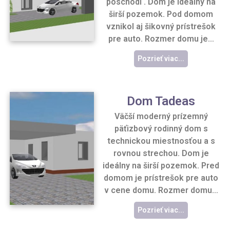
poschodí . Dom je ideálny na
širší pozemok. Pod domom
vznikol aj šikovný prístrešok
pre auto. Rozmer domu je…
Pozrieť viac...
Dom Tadeas
Väčší moderný prízemný
päťizbový rodinný dom s
technickou miestnosťou a s
rovnou strechou. Dom je
ideálny na širší pozemok. Pred
domom je prístrešok pre auto
v cene domu. Rozmer domu…
Pozrieť viac...