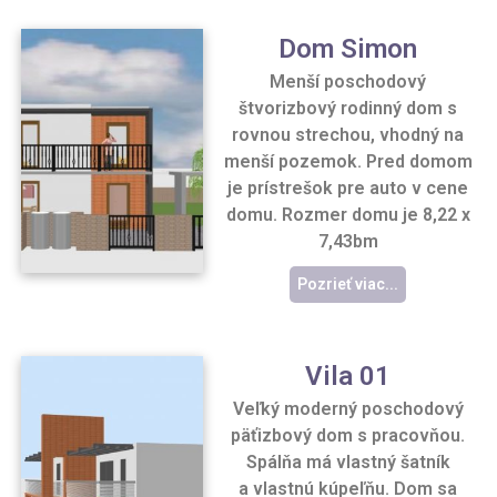
Dom Simon
Menší poschodový
štvorizbový rodinný dom s
rovnou strechou, vhodný na
menší pozemok. Pred domom
je prístrešok pre auto v cene
domu. Rozmer domu je 8,22 x
7,43bm
Pozrieť viac...
Vila 01
Veľký moderný poschodový
päťizbový dom s pracovňou.
Spálňa má vlastný šatník
a vlastnú kúpeľňu. Dom sa