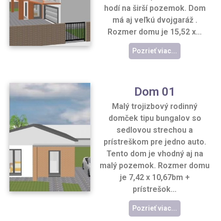
hodí na širší pozemok. Dom
má aj veľkú dvojgaráž .
Rozmer domu je 15,52 x…
Pozrieť viac...
Dom 01
Malý trojizbový rodinný
domček tipu bungalov so
sedlovou strechou a
prístreškom pre jedno auto.
Tento dom je vhodný aj na
malý pozemok. Rozmer domu
je 7,42 x 10,67bm +
prístrešok…
Pozrieť viac...