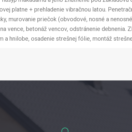
ovej platne + prehladenie vibračnou latou. Penetračn
ky, murovanie priečok (obvodové, nosné a nenosné
na vence, betonáž vencov, odstránenie debnenia. Z
a hnilobe, osadenie strešnej fólie, montáž strešnej