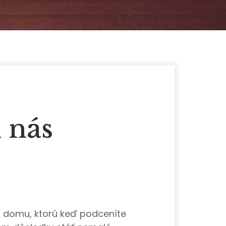
i nás
a domu, ktorú keď podceníte