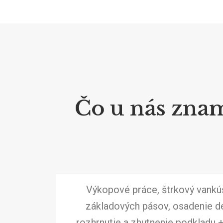
Čo u nás znam
Výkopové práce, štrkový vankú
základových pásov, osadenie de
rozhrnutie a zhutnenie podkladu 