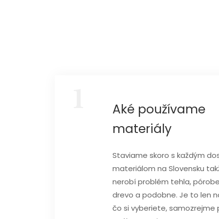
1
Aké používame
materiály
Staviame skoro s každým d
materiálom na Slovensku ta
nerobí problém tehla, pórobe
drevo a podobne. Je to len 
čo si vyberiete, samozrejme