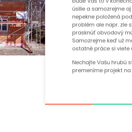
bude Vás to v konečn
úsilie a samozrejme aj
nepekne položená podla
problém ale napr. zle
prasknúť obvodový múr
Samozrejme keď už má
ostatné práce si viete
Nechajte Vašu hrubú s
premeníme projekt na