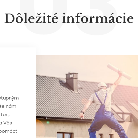
03
Dôležité informácie
ostupným
kže nám
tón,
na Vás
 pomôcť