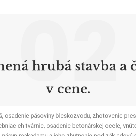
02
ená hrubá stavba a 
v cene.
š, osadenie pásoviny bleskozvodu, zhotovenie pres
bniacich tvárnic, osadenie betonárskej ocele, vnúto
+ násyp makadamu a jeho zhutnenie pod základovú 