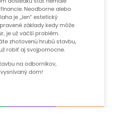
om dôsledku stáť nemalé
 financie. Neodborne alebo
ha je ,,len“ estetický
 spravené základy kedy môže
, je už väčší problém.
te zhotovenú hrubú stavbu,
 už robiť aj svojpomocne.
tavbu na odborníkov,
 vysnívaný dom!