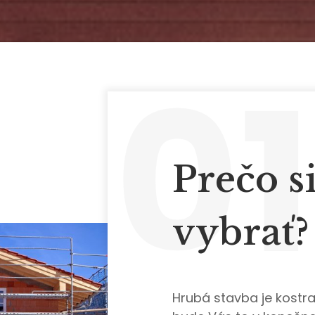
01
Prečo s
vybrať?
Hrubá stavba je kostr