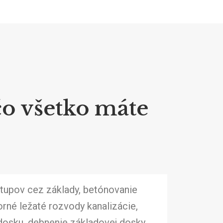
čo všetko máte
tupov cez základy, betónovanie
rné ležaté rozvody kanalizácie,
dosku, debnenie základovej dosky,