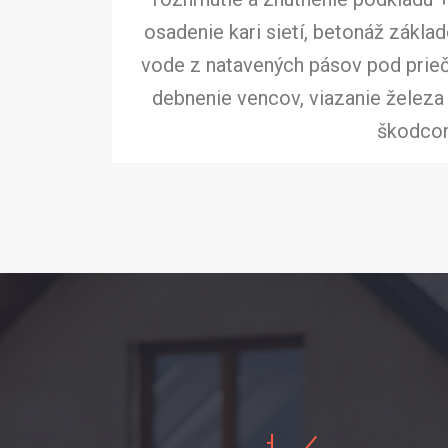
osadenie kari sietí, betonáž základ
vode z natavených pásov pod prieč
debnenie vencov, viazanie železa 
škodcom 